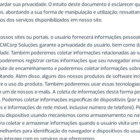
ar sua privacidade. O intuito deste documento é esclarecer q
iços, abordando a sua forma de manipulação e utilização, ressa
os dos serviços disponibilizados em nosso site.
sos sites ou portais, o usuário fornecerá informações pessoais,
 CMCorp Soluções garante a privacidade do usuário, bem como da
idade. Também poderemos coletar informações relacionadas ao se
, poderemos registrar certas informações que seu navegador envi
site de encaminhamento e poderemos coletar informações sobre 
sitando. Além disso, alguns dos nossos produtos de software in
re o uso do produto. Também poderemos usar essas tecnologias 
um de nossos e-mails. A coleta de informações desta forma perm
s. Podemos coletar informações específicas de dispositivos (por
tos e informações de rede móvel, inclusive número de telefone).
 seu dispositivo usando mecanismos como armazenamento no nav
ara coletar e armazenar informações quando o usuário visita um
emelhantes para identificação do navegador e dispositivos do u
io interage com os serviços que oferecemos.