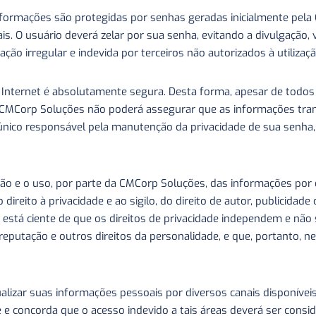
nformações são protegidas por senhas geradas inicialmente pel
. O usuário deverá zelar por sua senha, evitando a divulgação, v
ção irregular e indevida por terceiros não autorizados à utiliza
ternet é absolutamente segura. Desta forma, apesar de todos o
 CMCorp Soluções não poderá assegurar que as informações trans
o único responsável pela manutenção da privacidade de sua senh
ão e o uso, por parte da CMCorp Soluções, das informações por e
ireito à privacidade e ao sigilo, do direito de autor, publicidade
 está ciente de que os direitos de privacidade independem e nã
 e reputação e outros direitos da personalidade, e que, portanto
ualizar suas informações pessoais por diversos canais disponíve
te e concorda que o acesso indevido a tais áreas deverá ser consi