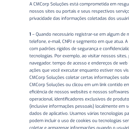
A CMCorp Soluções está comprometida em resguard
nossos sites ou portais e seus respectivos serv
privacidade das informações coletadas dos usuári
1
– Quando necessário registrar-se em algum de nos
telefone, e-mail, CNPJ e segmento em que atua. A
com padrões rígidos de segurança e confidencial
tecnologias. Por exemplo, ao visitar nossos sites
navegador, tempo de acesso e endereços de web 
ações que você executar enquanto estiver nos vi
CMCorp Soluções coletar certas informações sob
CMCorp Soluções ou clicou em um link contido em 
eficiência de nossos websites e nossos software
operacional, identificadores exclusivos de produ
(inclusive informações pessoais) localmente em
dados de aplicativo. Usamos várias tecnologias p
podem incluir o uso de cookies ou tecnologias s
coletar e armazenar informações quando o usuár