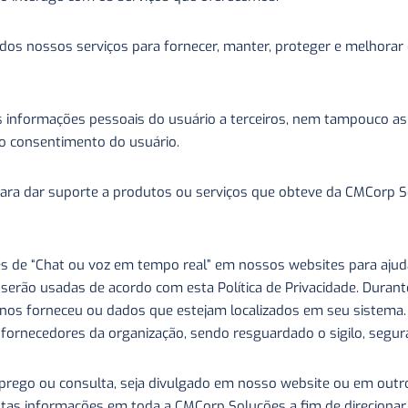
s nossos serviços para fornecer, manter, proteger e melhorar e
informações pessoais do usuário a terceiros, nem tampouco as u
vio consentimento do usuário.
ra dar suporte a produtos ou serviços que obteve da CMCorp So
es de “Chat ou voz em tempo real” em nossos websites para ajud
serão usadas de acordo com esta Política de Privacidade. Duran
e nos forneceu ou dados que estejam localizados em seu sistem
ou fornecedores da organização, sendo resguardado o sigilo, segu
prego ou consulta, seja divulgado em nosso website ou em outro
as informações em toda a CMCorp Soluções a fim de direcionar s