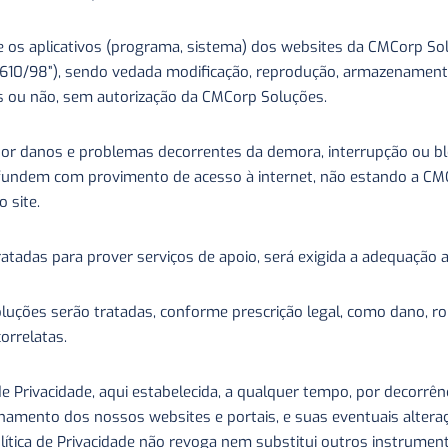
e os aplicativos (programa, sistema) dos websites da CMCorp Sol
i 9.610/98”), sendo vedada modificação, reprodução, armazenament
ais ou não, sem autorização da CMCorp Soluções.
por danos e problemas decorrentes da demora, interrupção ou b
nfundem com provimento de acesso à internet, não estando a CM
o site.
tadas para prover serviços de apoio, será exigida a adequação
luções serão tratadas, conforme prescrição legal, como dano, rou
orrelatas.
de Privacidade, aqui estabelecida, a qualquer tempo, por decorrên
namento dos nossos websites e portais, e suas eventuais altera
Política de Privacidade não revoga nem substitui outros instrum