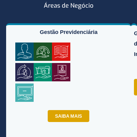
Áreas de Negócio
Gestão Previdenciária
I
SAIBA MAIS