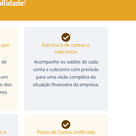
ilidade
!
 por
Estrutura de contas e
subcontas
s de
Acompanhe os saldos de cada
conta e subconta com precisão
o um
para uma visão completa da
o dos
situação financeira da empresa.
rea.
s e
Plano de Contas Unificado