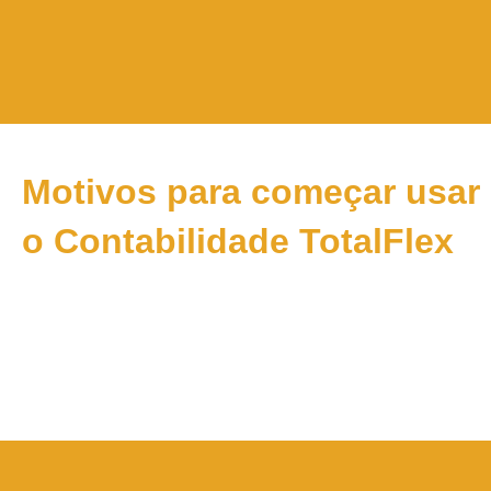
idade com
Flexibilidade e
Se
Motivos para começar usar
iscais
personalização
con
o Contabilidade TotalFlex
cias da
Adapte o sistema às suas
Registre 
FASB e
necessidades específicas com
manutenç
ira, incluindo
a criação de planilhas pré-
auditoria
D Contábil e
prontas para lançamentos
consistên
e Resultado
automáticos, controle de
informaçõ
is.
prazos e períodos, entre outras
funcionalidades.