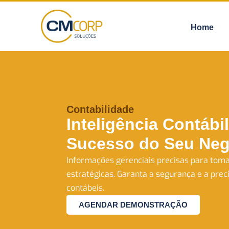
Pular
Home
para
o
conteúdo
Contabilidade
Inteligência Contábil
Sucesso do Seu Neg
Informações gerenciais precisas para toma
estratégicas. Garanta a segurança e a prec
contábeis.
AGENDAR DEMONSTRAÇÃO