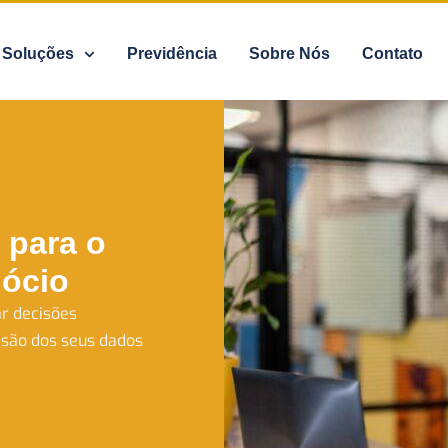
Soluções
Previdência
Sobre Nós
Contato
 para o
ócio
r decisões
isão dos seus dados