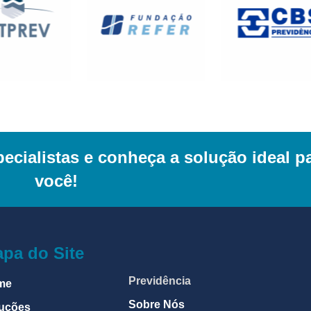
cialistas e conheça a solução ideal p
você!
pa do Site
Previdência
me
Sobre Nós
uções