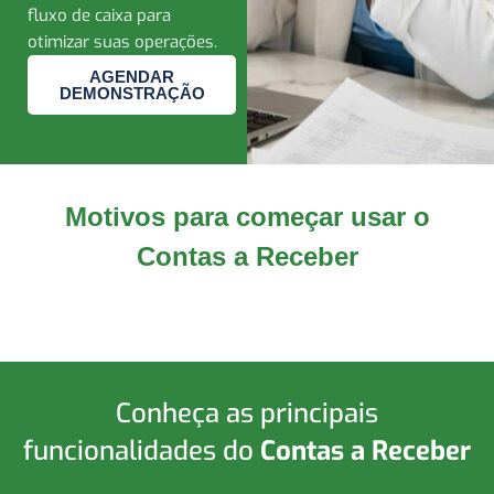
fluxo de caixa para
otimizar suas operações.
AGENDAR
DEMONSTRAÇÃO
Automação de processos
Motivos para começar usar o
Automação de tarefas repetitivas, como
Contas a Receber
emissão e envio de faturas e boletos e leitu
de retorno bancário, liberando tempo para
atividades mais estratégicas.
Conheça as principais
funcionalidades do
Contas a Receber