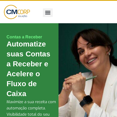
Pular
para
o
conteúdo
Contas a Receber
Automatize
suas Contas
a Receber e
Acelere o
Fluxo de
Caixa
Maximize a sua receita com
automação completa.
Visibilidade total do seu