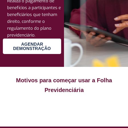
Realiza o pagamento de
benefícios a participantes e
beneficiários que tenham
direito, conforme o
regulamento do plano
previdenciário.
AGENDAR
DEMONSTRAÇÃO
Gestão de Pagamentos
Motivos para começar usar a Folha
Especiais
Previdenciária
Trata individualmente pensões, pagamentos
terceiros e processos judiciais, conforme
regras e parametrizações.