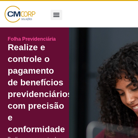
Pular
para
o
conteúdo
Folha Previdenciária
Realize e
controle o
pagamento
de benefícios
previdenciários
com precisão
e
conformidade